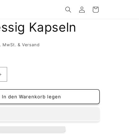
Einloggen
Warenkorb
essig Kapseln
l. MwSt. & Versand
Erhöhe
die
Menge
für
In den Warenkorb legen
Apfelessig
Kapseln