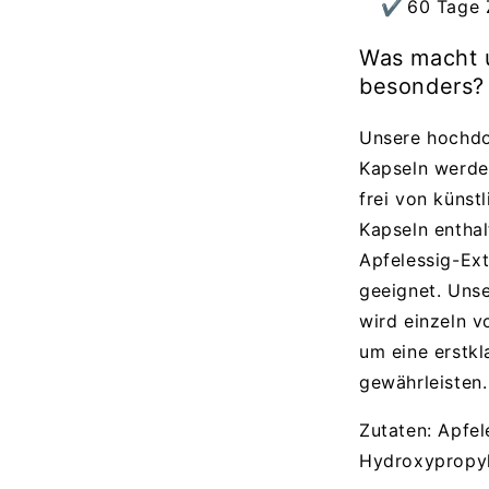
60 Tage 
Was macht u
besonders?
Unsere hochdo
Kapseln werden
frei von künst
Kapseln enthal
Apfelessig-Ext
geeignet. Uns
wird einzeln 
um eine erstkl
gewährleisten.
Zutaten: Apfel
Hydroxypropyl