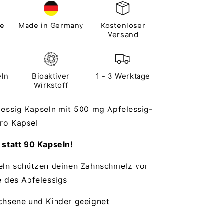
ze
Made in Germany
Kostenloser
Versand
eln
Bioaktiver
1 - 3 Werktage
Wirkstoff
lessig Kapseln mit 500 mg Apfelessig-
pro Kapsel
 statt 90 Kapseln!
eln schützen deinen Zahnschmelz vor
e des Apfelessigs
chsene und Kinder geeignet