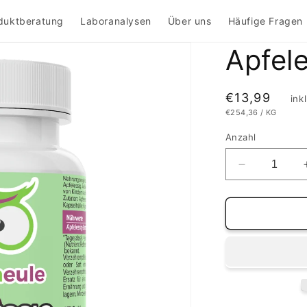
duktberatung
Laboranalysen
Über uns
Häufige Fragen
Apfel
Normaler
€13,99
ink
STÜCKPREIS
PRO
€254,36
/
KG
Preis
Anzahl
Verringere
die
Menge
für
Apfelessig
Kapseln